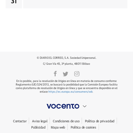
31
© DIARIO EL CORREO, S.A. Sociedad Unipersonal.
C/ Gran Vía 45, 3ª planta, 48011 Bilbao
En lo posible, para la resolución de litigios en línea en materia de consumo conforme
Reglamento (UE) 524/2013, se buscará la posibilidad que la Comisión Europea facilita
como plataforma de resolución de litigios en línea y que se encuentra disponible en el
enlace
https://ec.europa.eu/consumers/odr
.
Contactar
Aviso legal
Condiciones de uso
Política de privacidad
Publicidad
Mapa web
Política de cookies