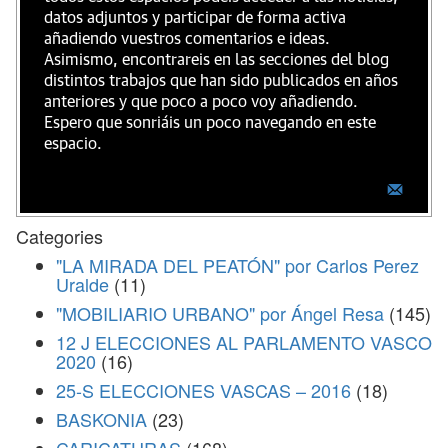
datos adjuntos y participar de forma activa
añadiendo vuestros comentarios e ideas.
Asimismo, encontrareis en las secciones del blog
distintos trabajos que han sido publicados en años
anteriores y que poco a poco voy añadiendo.
Espero que sonriáis un poco navegando en este
espacio.
Categories
"LA MIRADA DEL PEATÓN" por Carlos Perez
Uralde
(11)
"MOBILIARIO URBANO" por Ángel Resa
(145)
12 J ELECCIONES AL PARLAMENTO VASCO
2020
(16)
25-S ELECCIONES VASCAS – 2016
(18)
BASKONIA
(23)