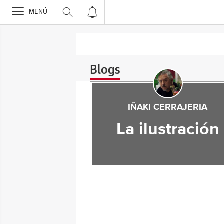
>
MENÚ
Blogs
IÑAKI CERRAJERIA
La ilustración