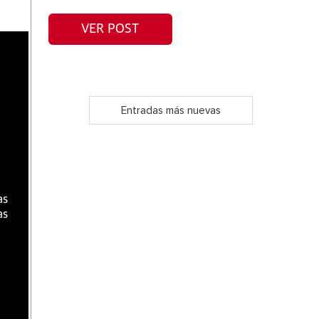
VER POST
a
Entradas más nuevas
as
as