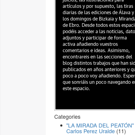
juicios, las ilustraciones para
artículos y por supuesto, las tiras
diarias de las ediciones de Álava y
los domingos de Bizkaia y Mirand
de Ebro. Desde todos estos espac
podéis acceder a las noticias, dat
adjuntos y participar de forma
activa añadiendo vuestros
comentarios e ideas. Asimismo,
encontrareis en las secciones del
blog distintos trabajos que han si
publicados en años anteriores y q
poco a poco voy añadiendo. Espe
que sonriáis un poco navegando e
este espacio.
Categories
"LA MIRADA DEL PEATÓN" 
Carlos Perez Uralde
(11)