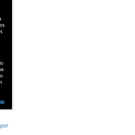
a
ios
os
do
ue
ro
n
por