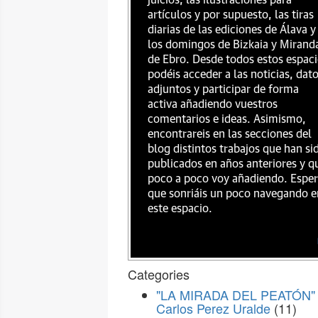
juicios, las ilustraciones para
artículos y por supuesto, las tiras
diarias de las ediciones de Álava y
los domingos de Bizkaia y Mirand
de Ebro. Desde todos estos espac
podéis acceder a las noticias, dat
adjuntos y participar de forma
activa añadiendo vuestros
comentarios e ideas. Asimismo,
encontrareis en las secciones del
blog distintos trabajos que han si
publicados en años anteriores y q
poco a poco voy añadiendo. Espe
que sonriáis un poco navegando e
este espacio.
Categories
"LA MIRADA DEL PEATÓN" 
Carlos Perez Uralde
(11)