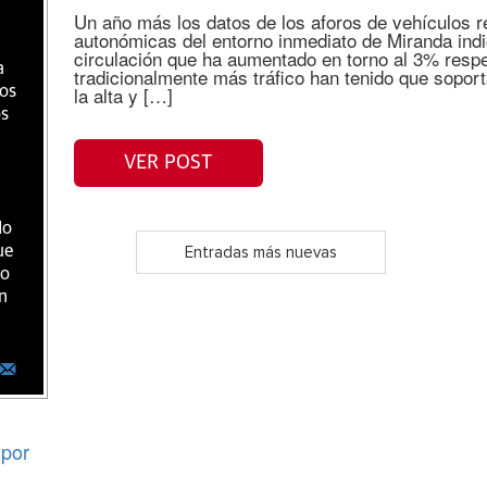
Un año más los datos de los aforos de vehículos r
autonómicas del entorno inmediato de Miranda indi
circulación que ha aumentado en torno al 3% respe
a
tradicionalmente más tráfico han tenido que sopor
la alta y […]
ios
os
VER POST
do
ue
Entradas más nuevas
ro
n
por