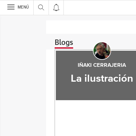
>
MENÚ
Blogs
IÑAKI CERRAJERIA
La ilustración