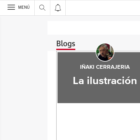
>
MENÚ
Blogs
IÑAKI CERRAJERIA
La ilustración