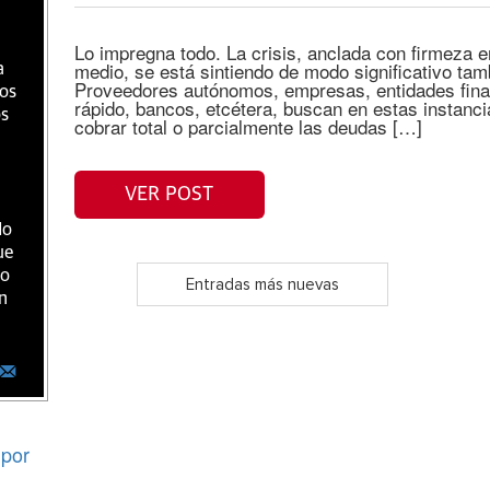
Lo impregna todo. La crisis, anclada con firmeza 
medio, se está sintiendo de modo significativo tam
a
Proveedores autónomos, empresas, entidades finan
ios
rápido, bancos, etcétera, buscan en estas instanci
os
cobrar total o parcialmente las deudas […]
VER POST
do
ue
ro
Entradas más nuevas
n
por