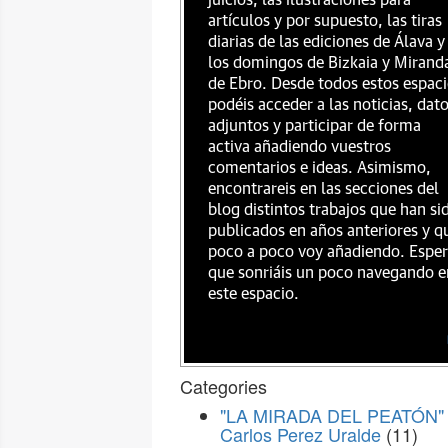
juicios, las ilustraciones para
artículos y por supuesto, las tiras
diarias de las ediciones de Álava y
los domingos de Bizkaia y Mirand
de Ebro. Desde todos estos espac
podéis acceder a las noticias, dat
adjuntos y participar de forma
activa añadiendo vuestros
comentarios e ideas. Asimismo,
encontrareis en las secciones del
blog distintos trabajos que han si
publicados en años anteriores y q
poco a poco voy añadiendo. Espe
que sonriáis un poco navegando e
este espacio.
Categories
"LA MIRADA DEL PEATÓN" 
Carlos Perez Uralde
(11)