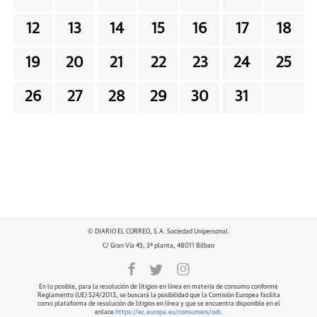
12
13
14
15
16
17
18
19
20
21
22
23
24
25
26
27
28
29
30
31
© DIARIO EL CORREO, S.A. Sociedad Unipersonal.
C/ Gran Vía 45, 3ª planta, 48011 Bilbao
En lo posible, para la resolución de litigios en línea en materia de consumo conforme
Reglamento (UE) 524/2013, se buscará la posibilidad que la Comisión Europea facilita
como plataforma de resolución de litigios en línea y que se encuentra disponible en el
enlace
https://ec.europa.eu/consumers/odr
.