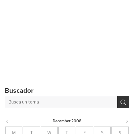
Buscador
December
2008
M
T
W
T
F
S
S