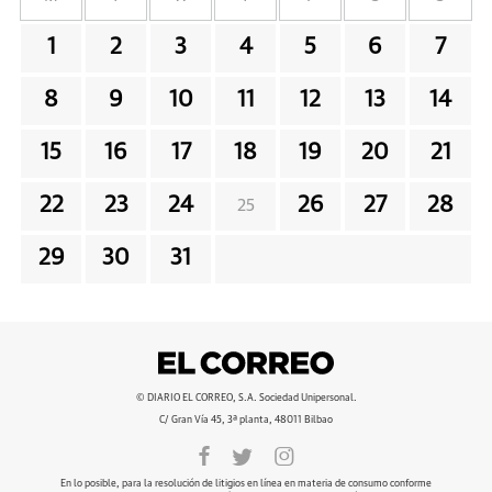
1
2
3
4
5
6
7
8
9
10
11
12
13
14
15
16
17
18
19
20
21
22
23
24
26
27
28
25
29
30
31
© DIARIO EL CORREO, S.A. Sociedad Unipersonal.
C/ Gran Vía 45, 3ª planta, 48011 Bilbao
En lo posible, para la resolución de litigios en línea en materia de consumo conforme