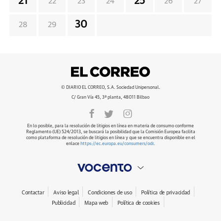
21
25
22
23
24
26
27
30
28
29
© DIARIO EL CORREO, S.A. Sociedad Unipersonal.
C/ Gran Vía 45, 3ª planta, 48011 Bilbao
En lo posible, para la resolución de litigios en línea en materia de consumo conforme
Reglamento (UE) 524/2013, se buscará la posibilidad que la Comisión Europea facilita
como plataforma de resolución de litigios en línea y que se encuentra disponible en el
enlace
https://ec.europa.eu/consumers/odr
.
Contactar
Aviso legal
Condiciones de uso
Política de privacidad
Publicidad
Mapa web
Política de cookies