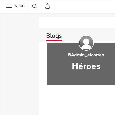
>
MENÚ
Blogs
BAdmin_elcorreo
Héroes