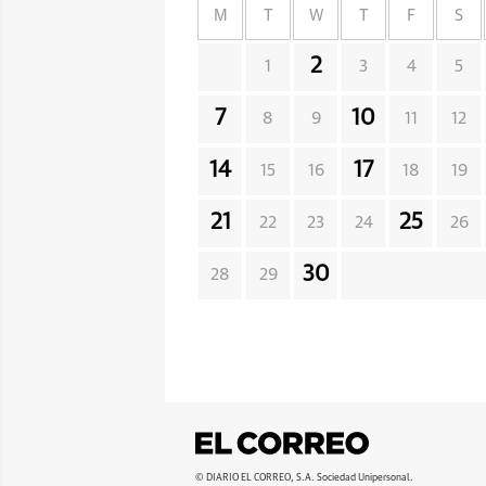
M
T
W
T
F
S
2
1
3
4
5
7
10
8
9
11
12
14
17
15
16
18
19
21
25
22
23
24
26
30
28
29
© DIARIO EL CORREO, S.A. Sociedad Unipersonal.