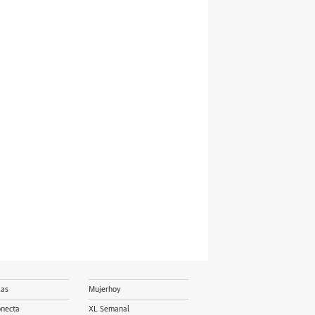
ias
Mujerhoy
onecta
XL Semanal