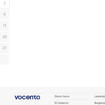
S
6
13
20
27
Diario Vasco
Leonotic
El Comercio
Burgosc