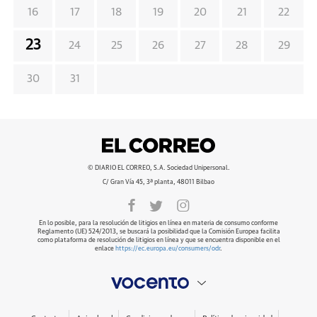
16
17
18
19
20
21
22
23
24
25
26
27
28
29
30
31
© DIARIO EL CORREO, S.A. Sociedad Unipersonal.
C/ Gran Vía 45, 3ª planta, 48011 Bilbao
En lo posible, para la resolución de litigios en línea en materia de consumo conforme
Reglamento (UE) 524/2013, se buscará la posibilidad que la Comisión Europea facilita
como plataforma de resolución de litigios en línea y que se encuentra disponible en el
enlace
https://ec.europa.eu/consumers/odr
.