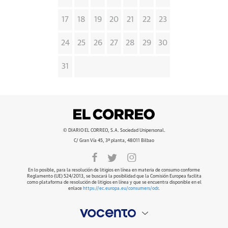
17
18
19
20
21
22
23
24
25
26
27
28
29
30
31
© DIARIO EL CORREO, S.A. Sociedad Unipersonal.
C/ Gran Vía 45, 3ª planta, 48011 Bilbao
En lo posible, para la resolución de litigios en línea en materia de consumo conforme
Reglamento (UE) 524/2013, se buscará la posibilidad que la Comisión Europea facilita
como plataforma de resolución de litigios en línea y que se encuentra disponible en el
enlace
https://ec.europa.eu/consumers/odr
.