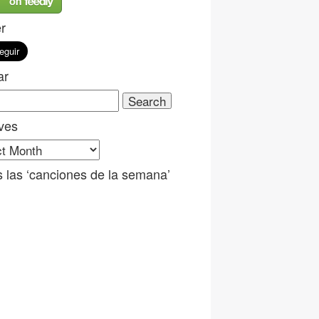
er
ar
ch
ves
ves
 las ‘canciones de la semana’