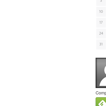
3
10
17
24
31
Compa