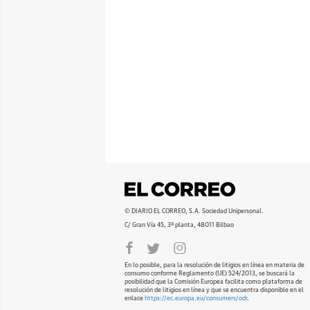
© DIARIO EL CORREO, S.A. Sociedad Unipersonal.
C/ Gran Vía 45, 3ª planta, 48011 Bilbao
En lo posible, para la resolución de litigios en línea en materia de
consumo conforme Reglamento (UE) 524/2013, se buscará la
posibilidad que la Comisión Europea facilita como plataforma de
resolución de litigios en línea y que se encuentra disponible en el
enlace
https://ec.europa.eu/consumers/odr
.