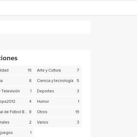
ciones
lidad
19
Arte y Cultura
7
ia
8
Ciencia y tecnología
5
y Televisión
1
Deportes
3
copa2012
4
Humor
1
Mundial de Fútbol Brasil 2014
8
Otros
19
nales
2
Varios
3
juegos
1