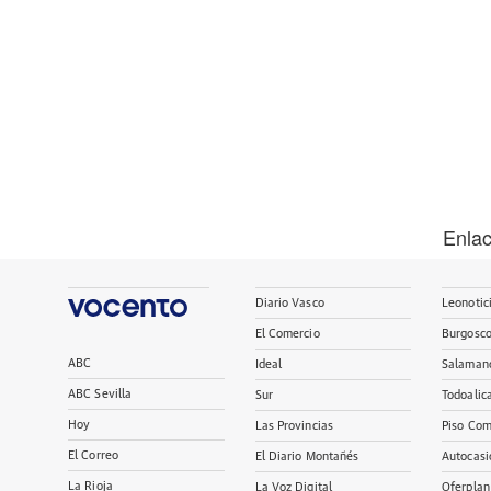
Enla
Diario Vasco
Leonotic
El Comercio
Burgosc
ABC
Ideal
Salaman
ABC Sevilla
Sur
Todoalic
Hoy
Las Provincias
Piso Com
El Correo
El Diario Montañés
Autocasi
La Rioja
La Voz Digital
Oferplan