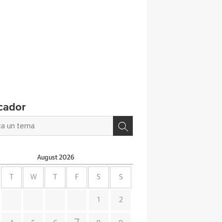
cador
August
2026
T
W
T
F
S
S
1
2