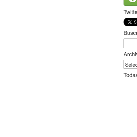
Twitt
Busc
Sear
for:
Archi
Archi
Todas