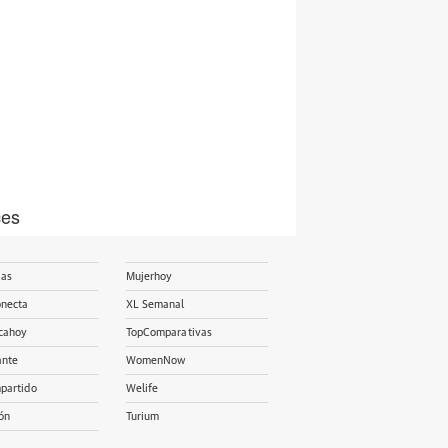
ces
ias
Mujerhoy
onecta
XL Semanal
cahoy
TopComparativas
ante
WomenNow
partido
Welife
ón
Turium