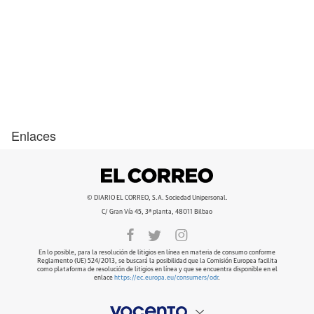
Enlaces
© DIARIO EL CORREO, S.A. Sociedad Unipersonal.
C/ Gran Vía 45, 3ª planta, 48011 Bilbao
En lo posible, para la resolución de litigios en línea en materia de consumo conforme
Reglamento (UE) 524/2013, se buscará la posibilidad que la Comisión Europea facilita
como plataforma de resolución de litigios en línea y que se encuentra disponible en el
enlace
https://ec.europa.eu/consumers/odr
.