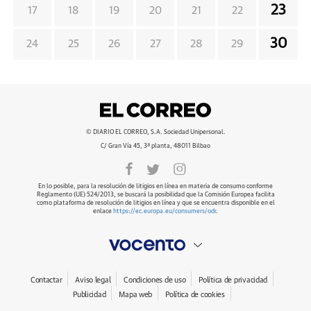
23
17
18
19
20
21
22
30
24
25
26
27
28
29
© DIARIO EL CORREO, S.A. Sociedad Unipersonal.
C/ Gran Vía 45, 3ª planta, 48011 Bilbao
En lo posible, para la resolución de litigios en línea en materia de consumo conforme
Reglamento (UE) 524/2013, se buscará la posibilidad que la Comisión Europea facilita
como plataforma de resolución de litigios en línea y que se encuentra disponible en el
enlace
https://ec.europa.eu/consumers/odr
.
Contactar
Aviso legal
Condiciones de uso
Política de privacidad
Publicidad
Mapa web
Política de cookies