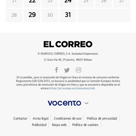
22
24
21
23
25
26
27
29
31
28
30
© DIARIO EL CORREO, S.A. Sociedad Unipersonal.
C/ Gran Vía 45, 3ª planta, 48011 Bilbao
En lo posible, para la resolución de litigios en línea en materia de consumo conforme
Reglamento (UE) 524/2013, se buscará la posibilidad que la Comisión Europea facilita
como plataforma de resolución de litigios en línea y que se encuentra disponible en el
enlace
https://ec.europa.eu/consumers/odr
.
Contactar
Aviso legal
Condiciones de uso
Política de privacidad
Publicidad
Mapa web
Política de cookies