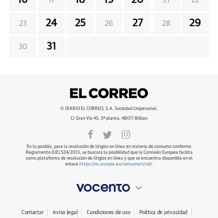
16
18
19
20
17
21
22
24
25
27
29
23
26
28
31
30
© DIARIO EL CORREO, S.A. Sociedad Unipersonal.
C/ Gran Vía 45, 3ª planta, 48011 Bilbao
En lo posible, para la resolución de litigios en línea en materia de consumo conforme
Reglamento (UE) 524/2013, se buscará la posibilidad que la Comisión Europea facilita
como plataforma de resolución de litigios en línea y que se encuentra disponible en el
enlace
https://ec.europa.eu/consumers/odr
.
Contactar
Aviso legal
Condiciones de uso
Política de privacidad