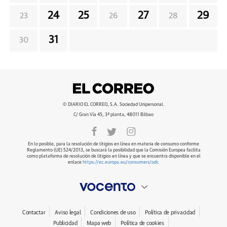
24
25
27
29
23
26
28
31
30
© DIARIO EL CORREO, S.A. Sociedad Unipersonal.
C/ Gran Vía 45, 3ª planta, 48011 Bilbao
En lo posible, para la resolución de litigios en línea en materia de consumo conforme
Reglamento (UE) 524/2013, se buscará la posibilidad que la Comisión Europea facilita
como plataforma de resolución de litigios en línea y que se encuentra disponible en el
enlace
https://ec.europa.eu/consumers/odr
.
Contactar
Aviso legal
Condiciones de uso
Política de privacidad
Publicidad
Mapa web
Política de cookies