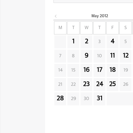
May
2012
M
T
W
T
F
S
1
2
4
3
5
9
11
12
7
8
10
16
17
18
14
15
19
23
24
25
21
22
26
28
31
29
30