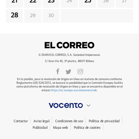
21
22
23
25
24
26
27
28
29
30
© DIARIO EL CORREO, S.A. Sociedad Unipersonal.
C/ Gran Vía 45, 3ª planta, 48011 Bilbao
En lo posible, para la resolución de litigios en línea en materia de consumo conforme
Reglamento (UE) 524/2013, se buscará la posibilidad que la Comisión Europea facilita
como plataforma de resolución de litigios en línea y que se encuentra disponible en el
enlace
https://ec.europa.eu/consumers/odr
.
Contactar
Aviso legal
Condiciones de uso
Política de privacidad
Publicidad
Mapa web
Política de cookies