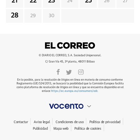
21
22
23
25
24
26
27
28
29
30
© DIARIO EL CORREO, S.A. Sociedad Unipersonal.
C/ Gran Vía 45, 3ª planta, 48011 Bilbao
En lo posible, para la resolución de litigios en línea en materia de consumo conforme
Reglamento (UE) 524/2013, se buscará la posibilidad que la Comisión Europea facilita
como plataforma de resolución de litigios en línea y que se encuentra disponible en el
enlace
https://ec.europa.eu/consumers/odr
.
Contactar
Aviso legal
Condiciones de uso
Política de privacidad
Publicidad
Mapa web
Política de cookies