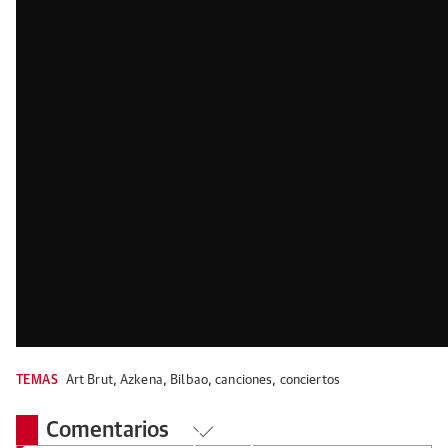
TEMAS
Art Brut
,
Azkena
,
Bilbao
,
canciones
,
conciertos
Comentarios