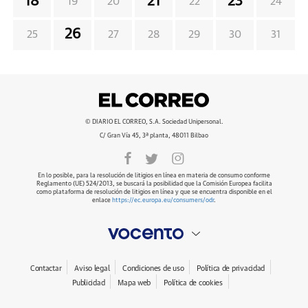
18
21
23
19
20
22
24
26
25
27
28
29
30
31
© DIARIO EL CORREO, S.A. Sociedad Unipersonal.
C/ Gran Vía 45, 3ª planta, 48011 Bilbao
En lo posible, para la resolución de litigios en línea en materia de consumo conforme
Reglamento (UE) 524/2013, se buscará la posibilidad que la Comisión Europea facilita
como plataforma de resolución de litigios en línea y que se encuentra disponible en el
enlace
https://ec.europa.eu/consumers/odr
.
Contactar
Aviso legal
Condiciones de uso
Política de privacidad
Publicidad
Mapa web
Política de cookies