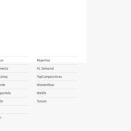
ias
Mujerhoy
onecta
XL Semanal
cahoy
TopComparativas
ante
WomenNow
partido
Welife
ón
Turium
m