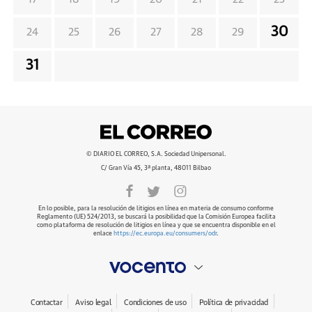
30
24
25
26
27
28
29
31
© DIARIO EL CORREO, S.A. Sociedad Unipersonal.
C/ Gran Vía 45, 3ª planta, 48011 Bilbao
En lo posible, para la resolución de litigios en línea en materia de consumo conforme
Reglamento (UE) 524/2013, se buscará la posibilidad que la Comisión Europea facilita
como plataforma de resolución de litigios en línea y que se encuentra disponible en el
enlace
https://ec.europa.eu/consumers/odr
.
Contactar
Aviso legal
Condiciones de uso
Política de privacidad