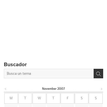
Buscador
November
2007
M
T
W
T
F
S
S