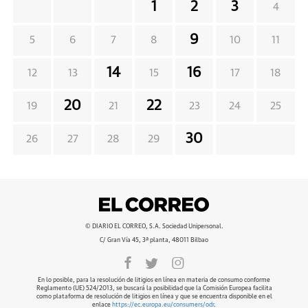
1
2
3
4
9
5
6
7
8
10
11
14
16
12
13
15
17
18
20
22
19
21
23
24
25
30
26
27
28
29
© DIARIO EL CORREO, S.A. Sociedad Unipersonal.
C/ Gran Vía 45, 3ª planta, 48011 Bilbao
En lo posible, para la resolución de litigios en línea en materia de consumo conforme
Reglamento (UE) 524/2013, se buscará la posibilidad que la Comisión Europea facilita
como plataforma de resolución de litigios en línea y que se encuentra disponible en el
enlace
https://ec.europa.eu/consumers/odr
.