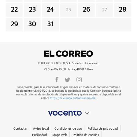
22
23
24
26
28
25
27
29
30
31
© DIARIO EL CORREO, S.A. Sociedad Unipersonal.
C/ Gran Vía 45, 3ª planta, 48011 Bilbao
En lo posible, para la resolución de litigios en línea en materia de consumo conforme
Reglamento (UE) 524/2013, se buscará la posibilidad que la Comisión Europea facilita
como plataforma de resolución de litigios en línea y que se encuentra disponible en el
enlace
https://ec.europa.eu/consumers/odr
.
Contactar
Aviso legal
Condiciones de uso
Política de privacidad
Publicidad
Mapa web
Política de cookies