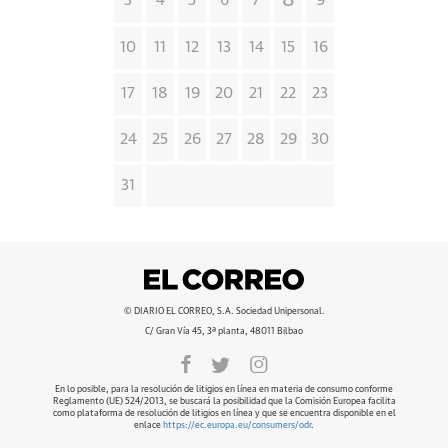
8
3
4
5
6
7
9
10
11
12
13
14
15
16
17
18
19
20
21
22
23
24
25
26
27
28
29
30
31
© DIARIO EL CORREO, S.A. Sociedad Unipersonal.
C/ Gran Vía 45, 3ª planta, 48011 Bilbao
En lo posible, para la resolución de litigios en línea en materia de consumo conforme
Reglamento (UE) 524/2013, se buscará la posibilidad que la Comisión Europea facilita
como plataforma de resolución de litigios en línea y que se encuentra disponible en el
enlace
https://ec.europa.eu/consumers/odr
.