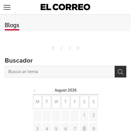
>
Blogs
Buscador
August
2026
M
T
W
T
F
S
S
1
2
8
3
4
5
6
7
9