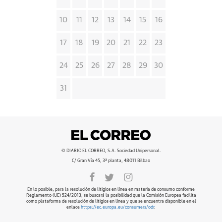
10
11
12
13
14
15
16
17
18
19
20
21
22
23
24
25
26
27
28
29
30
31
© DIARIO EL CORREO, S.A. Sociedad Unipersonal.
C/ Gran Vía 45, 3ª planta, 48011 Bilbao
En lo posible, para la resolución de litigios en línea en materia de consumo conforme
Reglamento (UE) 524/2013, se buscará la posibilidad que la Comisión Europea facilita
como plataforma de resolución de litigios en línea y que se encuentra disponible en el
enlace
https://ec.europa.eu/consumers/odr
.