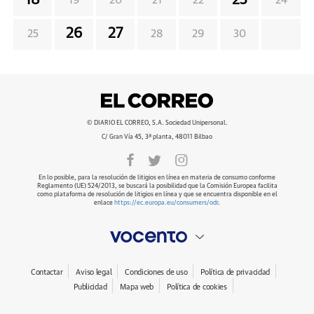
18
23
19
20
21
22
24
26
27
25
28
29
30
© DIARIO EL CORREO, S.A. Sociedad Unipersonal.
C/ Gran Vía 45, 3ª planta, 48011 Bilbao
En lo posible, para la resolución de litigios en línea en materia de consumo conforme
Reglamento (UE) 524/2013, se buscará la posibilidad que la Comisión Europea facilita
como plataforma de resolución de litigios en línea y que se encuentra disponible en el
enlace
https://ec.europa.eu/consumers/odr
.
Contactar
Aviso legal
Condiciones de uso
Política de privacidad
Publicidad
Mapa web
Política de cookies