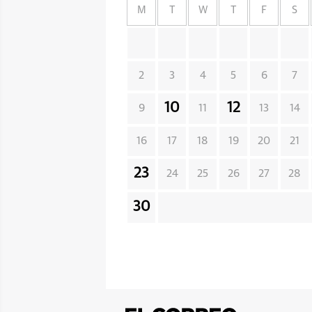
M
T
W
T
F
S
2
3
4
5
6
7
10
12
9
11
13
14
16
17
18
19
20
21
23
24
25
26
27
28
30