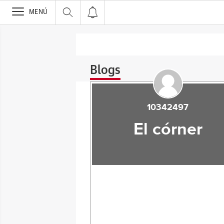
>
MENÚ
Blogs
10342497
El córner