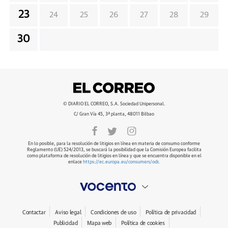
23
24
25
26
27
28
29
30
© DIARIO EL CORREO, S.A. Sociedad Unipersonal.
C/ Gran Vía 45, 3ª planta, 48011 Bilbao
En lo posible, para la resolución de litigios en línea en materia de consumo conforme
Reglamento (UE) 524/2013, se buscará la posibilidad que la Comisión Europea facilita
como plataforma de resolución de litigios en línea y que se encuentra disponible en el
enlace
https://ec.europa.eu/consumers/odr
.
Contactar
Aviso legal
Condiciones de uso
Política de privacidad
Publicidad
Mapa web
Política de cookies