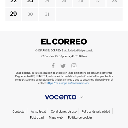
22
23
24
25
26
27
28
29
30
31
© DIARIO EL CORREO, S.A. Sociedad Unipersonal.
C/ Gran Vía 45, 3ª planta, 48011 Bilbao
En lo posible, para la resolución de litigios en línea en materia de consumo conforme
Reglamento (UE) 524/2013, se buscará la posibilidad que la Comisión Europea facilita
como plataforma de resolución de litigios en línea y que se encuentra disponible en el
enlace
https://ec.europa.eu/consumers/odr
.
Contactar
Aviso legal
Condiciones de uso
Política de privacidad
Publicidad
Mapa web
Política de cookies