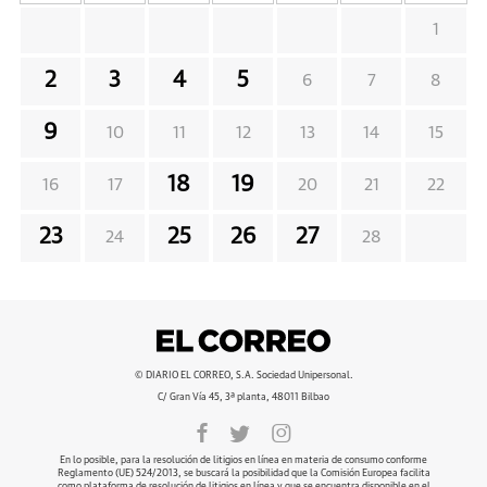
1
2
3
4
5
6
7
8
9
10
11
12
13
14
15
18
19
16
17
20
21
22
23
25
26
27
24
28
© DIARIO EL CORREO, S.A. Sociedad Unipersonal.
C/ Gran Vía 45, 3ª planta, 48011 Bilbao
En lo posible, para la resolución de litigios en línea en materia de consumo conforme
Reglamento (UE) 524/2013, se buscará la posibilidad que la Comisión Europea facilita
como plataforma de resolución de litigios en línea y que se encuentra disponible en el