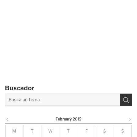
Buscador
February
2015
M
T
W
T
F
S
S