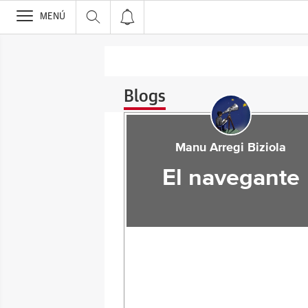
>
MENÚ
Blogs
Manu Arregi Biziola
El navegante