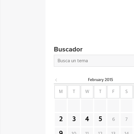
Buscador
February
2015
M
T
W
T
F
S
2
3
4
5
6
7
9
10
11
12
13
14