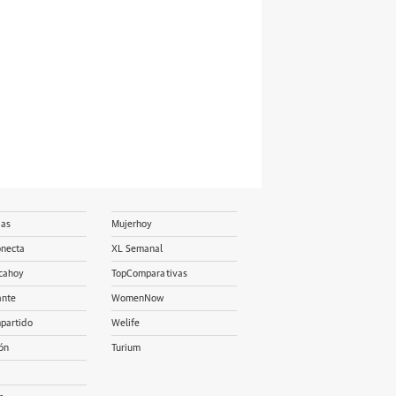
ias
Mujerhoy
onecta
XL Semanal
cahoy
TopComparativas
ante
WomenNow
partido
Welife
ón
Turium