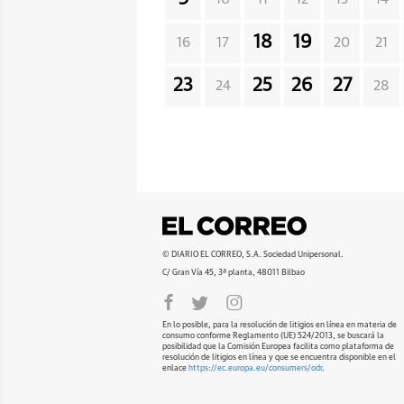
18
19
16
17
20
21
23
25
26
27
24
28
© DIARIO EL CORREO, S.A. Sociedad Unipersonal.
C/ Gran Vía 45, 3ª planta, 48011 Bilbao
En lo posible, para la resolución de litigios en línea en materia de
consumo conforme Reglamento (UE) 524/2013, se buscará la
posibilidad que la Comisión Europea facilita como plataforma de
resolución de litigios en línea y que se encuentra disponible en el
enlace
https://ec.europa.eu/consumers/odr
.