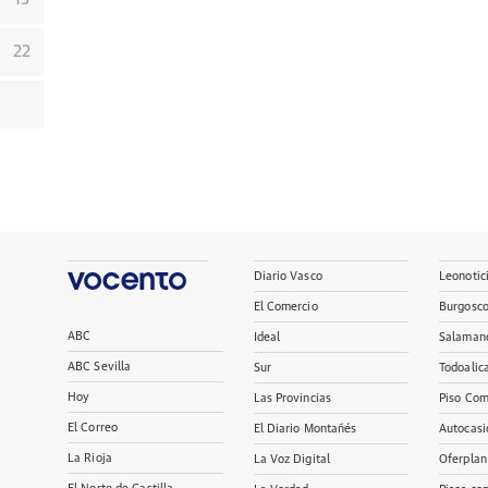
22
Diario Vasco
Leonotic
El Comercio
Burgosc
ABC
Ideal
Salaman
ABC Sevilla
Sur
Todoalic
Hoy
Las Provincias
Piso Com
El Correo
El Diario Montañés
Autocasi
La Rioja
La Voz Digital
Oferplan