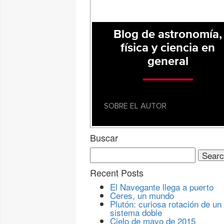
Blog de astronomía,
física y ciencia en
general
SOBRE EL AUTOR
Buscar
Search
for:
Recent Posts
El Navegante llega a puerto
Ceres, un mundo
Plutón: curiosa rotación de un
sistema doble
Cielo de mayo de 2015