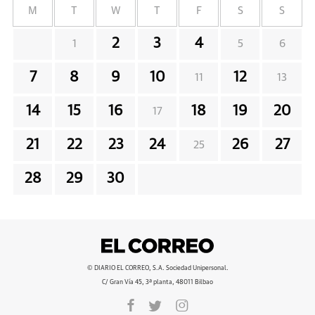
M
T
W
T
F
S
S
2
3
4
1
5
6
7
8
9
10
12
11
13
14
15
16
18
19
20
17
21
22
23
24
26
27
25
28
29
30
© DIARIO EL CORREO, S.A. Sociedad Unipersonal.
C/ Gran Vía 45, 3ª planta, 48011 Bilbao