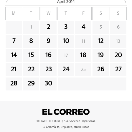
April
2014
M
T
W
T
F
S
S
2
3
4
1
5
6
7
8
9
10
12
11
13
14
15
16
18
19
20
17
21
22
23
24
26
27
25
28
29
30
© DIARIO EL CORREO, S.A. Sociedad Unipersonal.
C/ Gran Vía 45, 3ª planta, 48011 Bilbao