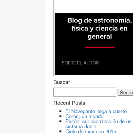
Blog de astronomía,
física y ciencia en
general
SOBRE EL AUTOR
Buscar
Search
for:
Recent Posts
El Navegante llega a puerto
Ceres, un mundo
Plutón: curiosa rotación de un
sistema doble
Cielo de mayo de 2015