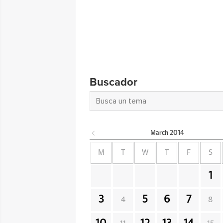
Buscador
March
2014
M
T
W
T
F
S
1
3
5
6
7
4
8