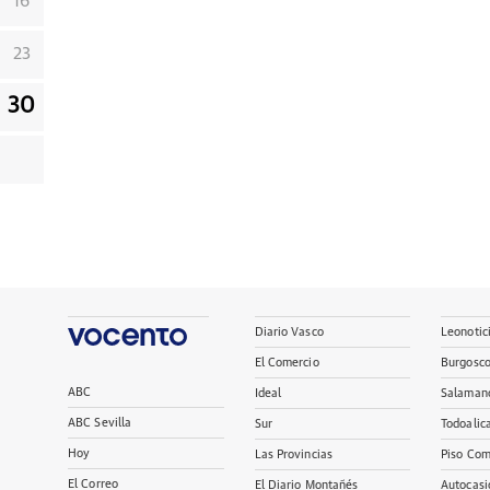
16
23
30
Diario Vasco
Leonotic
El Comercio
Burgosc
ABC
Ideal
Salaman
ABC Sevilla
Sur
Todoalic
Hoy
Las Provincias
Piso Com
El Correo
El Diario Montañés
Autocasi