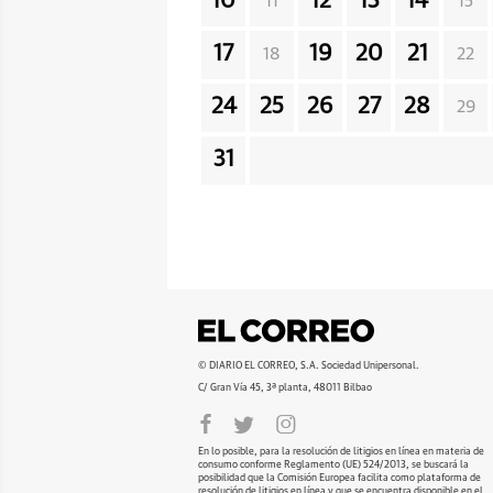
10
12
13
14
11
15
17
19
20
21
18
22
24
25
26
27
28
29
31
© DIARIO EL CORREO, S.A. Sociedad Unipersonal.
C/ Gran Vía 45, 3ª planta, 48011 Bilbao
En lo posible, para la resolución de litigios en línea en materia de
consumo conforme Reglamento (UE) 524/2013, se buscará la
posibilidad que la Comisión Europea facilita como plataforma de
resolución de litigios en línea y que se encuentra disponible en el