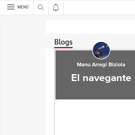
>
MENÚ
Blogs
Manu Arregi Biziola
El navegante