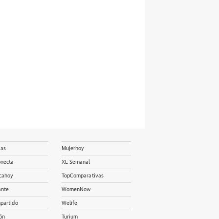
ias
Mujerhoy
onecta
XL Semanal
cahoy
TopComparativas
ante
WomenNow
partido
Welife
ón
Turium