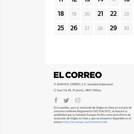
18
21
22
19
20
23
25
26
29
27
28
30
© DIARIO EL CORREO, S.A. Sociedad Unipersonal.
C/ Gran Vía 45, 3ª planta, 48011 Bilbao
En lo posible, para la resolución de litigios en línea en materia de
consumo conforme Reglamento (UE) 524/2013, se buscará la
posibilidad que la Comisión Europea facilita como plataforma de
resolución de litigios en línea y que se encuentra disponible en el
enlace
https://ec.europa.eu/consumers/odr
.