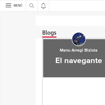
>
MENÚ
Blogs
Manu Arregi Biziola
El navegante