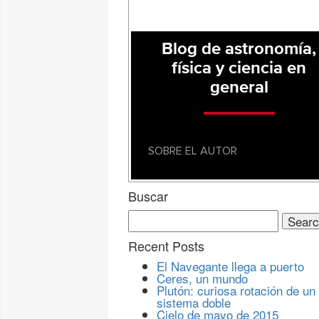
Blog de astronomía,
física y ciencia en
general
SOBRE EL AUTOR
Buscar
Search
for:
Recent Posts
El Navegante llega a puerto
Ceres, un mundo
Plutón: curiosa rotación de un
sistema doble
Cielo de mayo de 2015