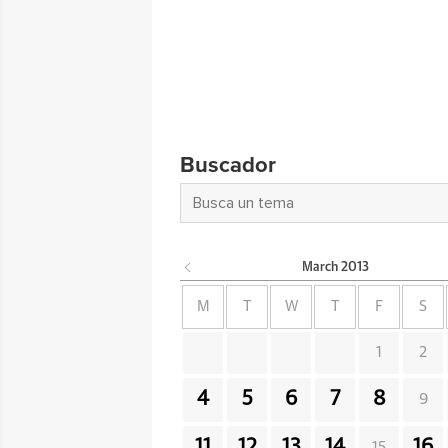
Buscador
March
2013
M
T
W
T
F
S
1
2
4
5
6
7
8
9
11
12
13
14
16
15