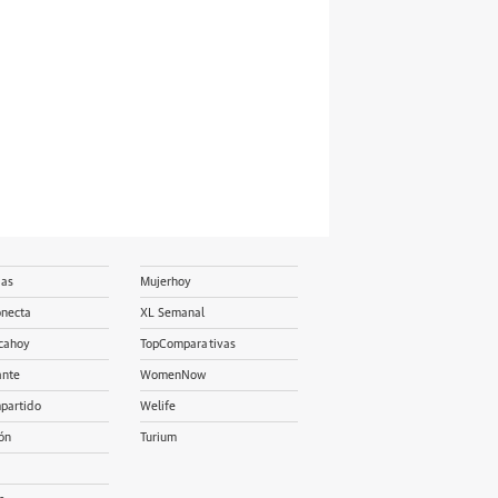
ias
Mujerhoy
onecta
XL Semanal
cahoy
TopComparativas
ante
WomenNow
partido
Welife
ón
Turium