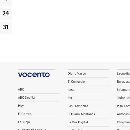
24
31
Diario Vasco
Leonotic
El Comercio
Burgosc
ABC
Ideal
Salaman
ABC Sevilla
Sur
Todoalic
Hoy
Las Provincias
Piso Com
El Correo
El Diario Montañés
Autocasi
La Rioja
La Voz Digital
Oferplan