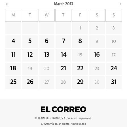
March
2013
M
T
W
T
F
S
S
1
2
3
4
5
6
7
8
9
10
11
12
13
14
16
15
17
18
21
22
24
19
20
23
25
26
29
31
27
28
30
© DIARIO EL CORREO, S.A. Sociedad Unipersonal.
C/ Gran Vía 45, 3ª planta, 48011 Bilbao