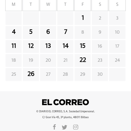
M
T
W
T
F
S
S
1
2
3
4
5
6
7
8
9
10
11
12
13
14
15
16
17
22
18
19
20
21
23
24
26
25
27
28
29
30
© DIARIO EL CORREO, S.A. Sociedad Unipersonal.
C/ Gran Vía 45, 3ª planta, 48011 Bilbao