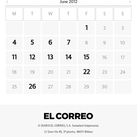
June
2012
M
T
W
T
F
S
S
1
2
3
4
5
6
7
8
9
10
11
12
13
14
15
16
17
22
18
19
20
21
23
24
26
25
27
28
29
30
© DIARIO EL CORREO, S.A. Sociedad Unipersonal.
C/ Gran Vía 45, 3ª planta, 48011 Bilbao