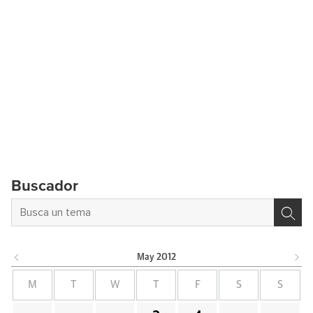
Buscador
May
2012
M
T
W
T
F
S
S