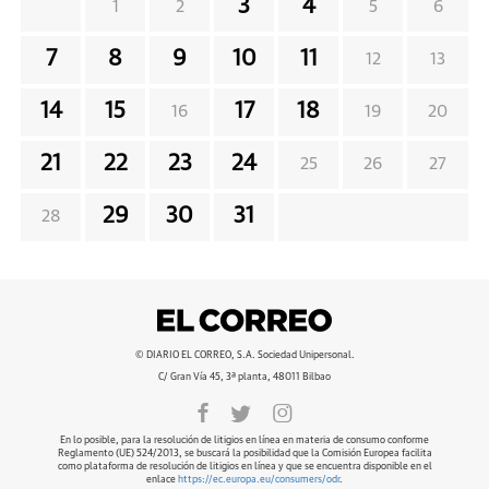
3
4
1
2
5
6
7
8
9
10
11
12
13
14
15
17
18
16
19
20
21
22
23
24
25
26
27
29
30
31
28
© DIARIO EL CORREO, S.A. Sociedad Unipersonal.
C/ Gran Vía 45, 3ª planta, 48011 Bilbao
En lo posible, para la resolución de litigios en línea en materia de consumo conforme
Reglamento (UE) 524/2013, se buscará la posibilidad que la Comisión Europea facilita
como plataforma de resolución de litigios en línea y que se encuentra disponible en el
enlace
https://ec.europa.eu/consumers/odr
.