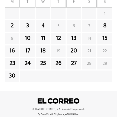
M
T
W
T
F
S
S
1
2
3
4
8
5
6
7
10
11
12
13
15
9
14
16
17
18
20
19
21
22
23
24
25
26
27
28
29
30
© DIARIO EL CORREO, S.A. Sociedad Unipersonal.
C/ Gran Vía 45, 3ª planta, 48011 Bilbao