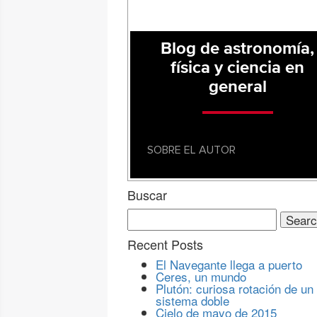
Blog de astronomía,
física y ciencia en
general
SOBRE EL AUTOR
Buscar
Search
for:
Recent Posts
El Navegante llega a puerto
Ceres, un mundo
Plutón: curiosa rotación de un
sistema doble
Cielo de mayo de 2015