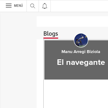
>
MENÚ
Blogs
Manu Arregi Biziola
El navegante