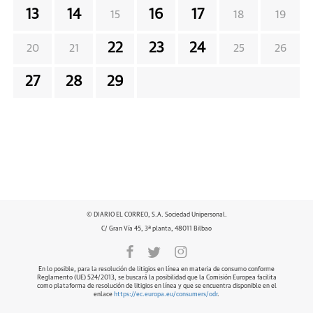
13
14
16
17
15
18
19
22
23
24
20
21
25
26
27
28
29
© DIARIO EL CORREO, S.A. Sociedad Unipersonal.
C/ Gran Vía 45, 3ª planta, 48011 Bilbao
En lo posible, para la resolución de litigios en línea en materia de consumo conforme
Reglamento (UE) 524/2013, se buscará la posibilidad que la Comisión Europea facilita
como plataforma de resolución de litigios en línea y que se encuentra disponible en el
enlace
https://ec.europa.eu/consumers/odr
.