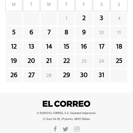
M
T
W
T
F
S
S
2
3
1
4
5
6
7
8
9
10
11
12
13
14
15
16
17
18
19
20
21
22
25
23
24
26
27
29
30
31
28
© DIARIO EL CORREO, S.A. Sociedad Unipersonal.
C/ Gran Vía 45, 3ª planta, 48011 Bilbao