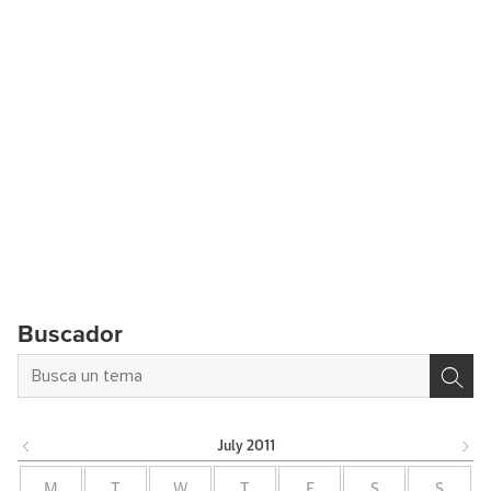
Buscador
July
2011
M
T
W
T
F
S
S