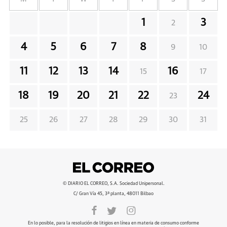
1
3
2
4
5
6
7
8
9
10
11
12
13
14
16
15
17
18
19
20
21
22
24
23
25
26
27
28
29
30
31
© DIARIO EL CORREO, S.A. Sociedad Unipersonal.
C/ Gran Vía 45, 3ª planta, 48011 Bilbao
En lo posible, para la resolución de litigios en línea en materia de consumo conforme