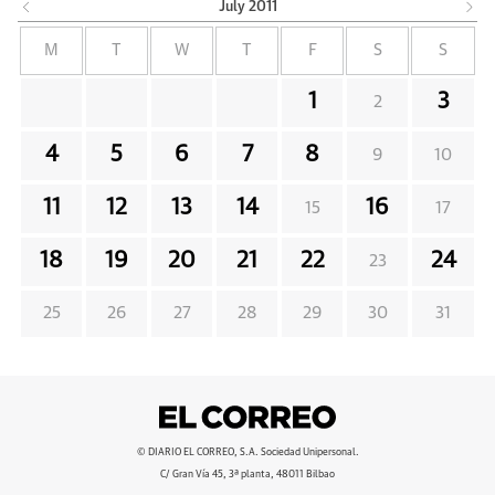
July
2011
M
T
W
T
F
S
S
1
3
2
4
5
6
7
8
9
10
11
12
13
14
16
15
17
18
19
20
21
22
24
23
25
26
27
28
29
30
31
© DIARIO EL CORREO, S.A. Sociedad Unipersonal.
C/ Gran Vía 45, 3ª planta, 48011 Bilbao