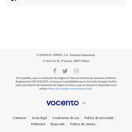
© DIARIO EL CORREO, S.A. Sociedad Unipersonal.
C/ Gran Vía 45, 3ª planta, 48011 Bilbao
En lo posible, para la resolución de litigios en línea en materia de consumo conforme
Reglamento (UE) 524/2013, se buscará la posibilidad que la Comisión Europea facilita
como plataforma de resolución de litigios en línea y que se encuentra disponible en el
enlace
https://ec.europa.eu/consumers/odr
.
Contactar
Aviso legal
Condiciones de uso
Política de privacidad
Publicidad
Mapa web
Política de cookies