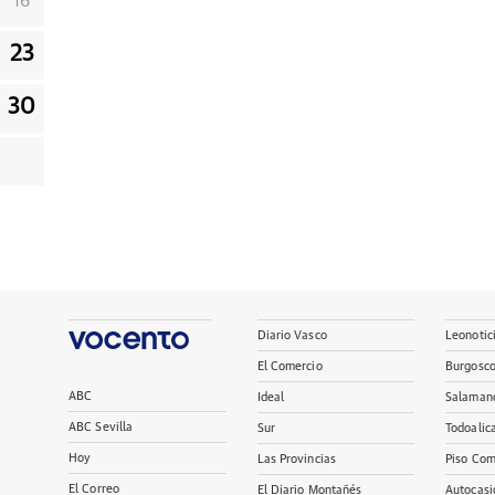
16
23
30
Diario Vasco
Leonotic
El Comercio
Burgosc
ABC
Ideal
Salaman
ABC Sevilla
Sur
Todoalic
Hoy
Las Provincias
Piso Com
El Correo
El Diario Montañés
Autocasi