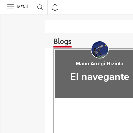
>
MENÚ
Blogs
Manu Arregi Biziola
El navegante