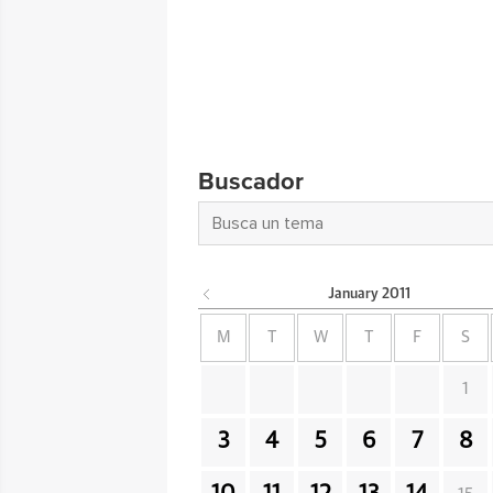
Buscador
January
2011
M
T
W
T
F
S
1
3
4
5
6
7
8