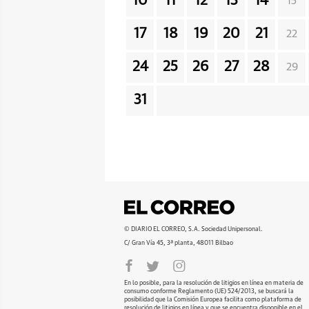
10
11
12
13
14
15
17
18
19
20
21
22
24
25
26
27
28
29
31
© DIARIO EL CORREO, S.A. Sociedad Unipersonal.
C/ Gran Vía 45, 3ª planta, 48011 Bilbao
En lo posible, para la resolución de litigios en línea en materia de
consumo conforme Reglamento (UE) 524/2013, se buscará la
posibilidad que la Comisión Europea facilita como plataforma de
resolución de litigios en línea y que se encuentra disponible en el