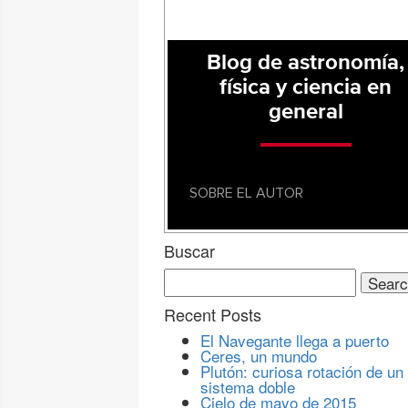
Blog de astronomía,
física y ciencia en
general
SOBRE EL AUTOR
Buscar
Search
for:
Recent Posts
El Navegante llega a puerto
Ceres, un mundo
Plutón: curiosa rotación de un
sistema doble
Cielo de mayo de 2015