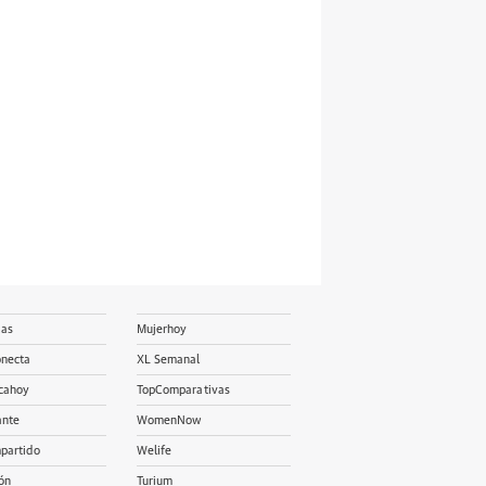
ias
Mujerhoy
onecta
XL Semanal
cahoy
TopComparativas
ante
WomenNow
partido
Welife
ón
Turium