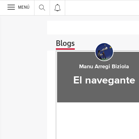
>
MENÚ
Blogs
Manu Arregi Biziola
El navegante