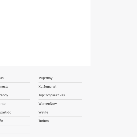
ias
Mujerhoy
onecta
XL Semanal
cahoy
TopComparativas
ante
WomenNow
partido
Welife
ón
Turium