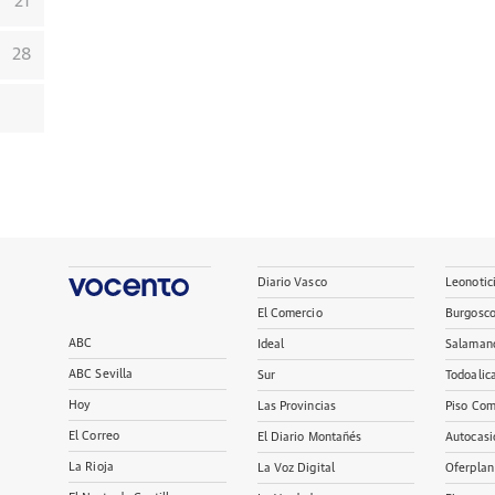
21
28
Diario Vasco
Leonotic
El Comercio
Burgosc
ABC
Ideal
Salaman
ABC Sevilla
Sur
Todoalic
Hoy
Las Provincias
Piso Com
El Correo
El Diario Montañés
Autocasi
La Rioja
La Voz Digital
Oferplan