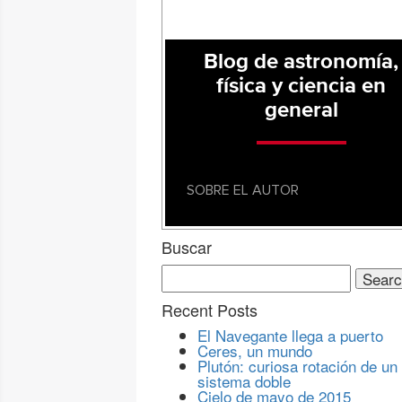
Blog de astronomía,
física y ciencia en
general
SOBRE EL AUTOR
Buscar
Search
for:
Recent Posts
El Navegante llega a puerto
Ceres, un mundo
Plutón: curiosa rotación de un
sistema doble
Cielo de mayo de 2015