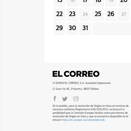
15
17
18
20
16
19
22
23
25
26
24
27
29
30
31
© DIARIO EL CORREO, S.A. Sociedad Unipersonal.
C/ Gran Vía 45, 3ª planta, 48011 Bilbao
En lo posible, para la resolución de litigios en línea en materia de
consumo conforme Reglamento (UE) 524/2013, se buscará la
posibilidad que la Comisión Europea facilita como plataforma de
resolución de litigios en línea y que se encuentra disponible en el
enlace
https://ec.europa.eu/consumers/odr
.